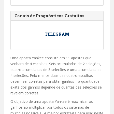
Canais de Prognósticos Gratuitos
TELEGRAM
Uma aposta Yankee consiste em 11 apostas que
venham de 4 escolhas. Seis acumuladas de 2 seleções,
quatro acumuladas de 3 seleções e uma acumulada de
4 seleções. Pelo menos duas das quatro escolhas
devem ser corretas para obter ganhos – a quantidade
exata dos ganhos depende de quantas das seleções se
revelem corretas.
O objetivo de uma aposta Yankee é maximizar os
ganhos ao multiplicar por todos os sistemas de
múltiplas possíveis. A melhor estratégia para usar neste