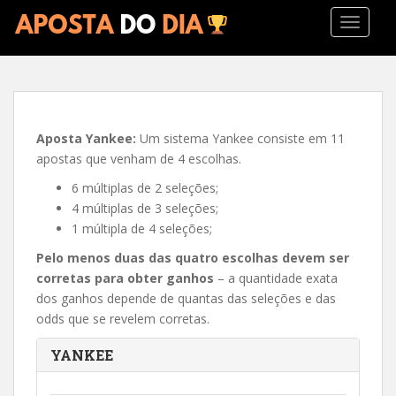
S
TOGGLE
k
i
p
t
o
m
Aposta Yankee:
Um sistema Yankee consiste em 11
a
apostas que venham de 4 escolhas.
i
6 múltiplas de 2 seleções;
n
4 múltiplas de 3 seleções;
c
1 múltipla de 4 seleções;
o
n
Pelo menos duas das quatro escolhas devem ser
t
corretas para obter ganhos
– a quantidade exata
e
dos ganhos depende de quantas das seleções e das
n
odds que se revelem corretas.
t
YANKEE