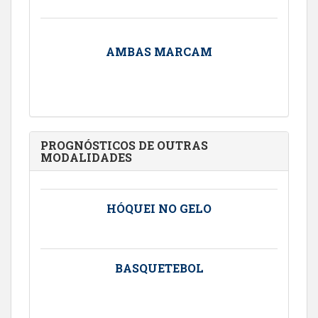
AMBAS MARCAM
PROGNÓSTICOS DE OUTRAS
MODALIDADES
HÓQUEI NO GELO
BASQUETEBOL