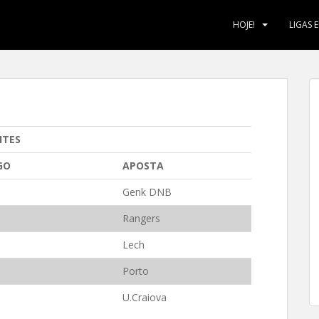
HOJE!
LIGAS 
ITES
GO
APOSTA
Genk DNB
Rangers
Lech
Porto
U.Craiova