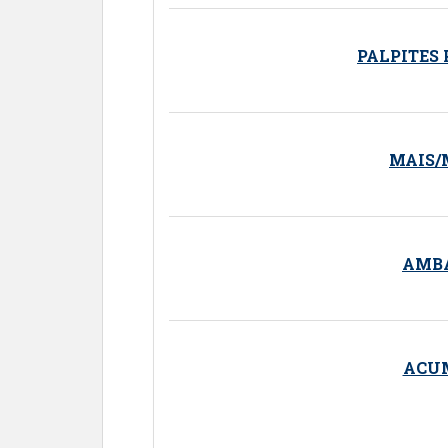
PALPITES
MAIS/
AMB
ACU