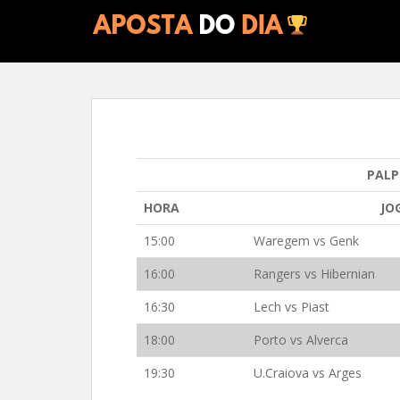
S
k
i
p
t
o
m
a
i
PALP
n
HORA
JO
c
o
15:00
Waregem vs Genk
n
16:00
Rangers vs Hibernian
t
e
16:30
Lech vs Piast
n
t
18:00
Porto vs Alverca
19:30
U.Craiova vs Arges