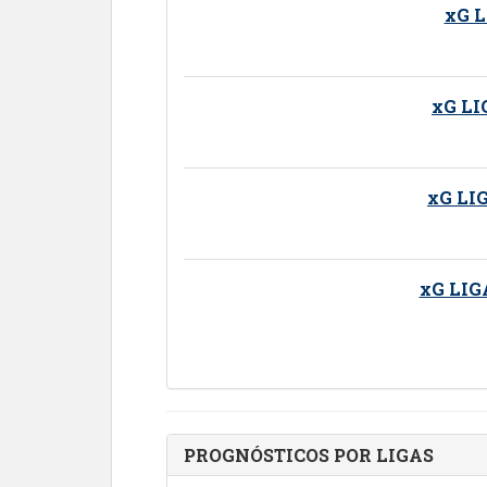
xG 
xG LI
xG LI
xG LI
PROGNÓSTICOS POR LIGAS