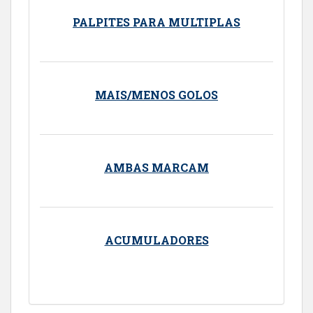
PALPITES PARA MULTIPLAS
MAIS/MENOS GOLOS
AMBAS MARCAM
ACUMULADORES