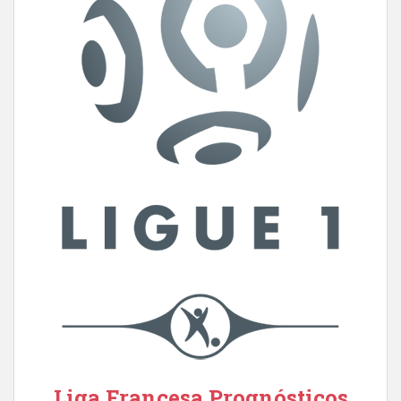
Liga Francesa Prognósticos