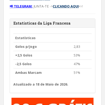
📢 TELEGRAM:
JUNTA-TE ->
CLICANDO AQUI
<-!
Estatísticas da Liga Francesa
Estatísticas
Golos p/Jogo
2,83
+2,5 Golos
53%
-2,5 Golos
47%
Ambas Marcam
51%
Atualizado a 18 de Maio de 2026.