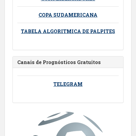
COPA SUDAMERICANA
TABELA ALGORITMICA DE PALPITES
Canais de Prognósticos Gratuitos
TELEGRAM