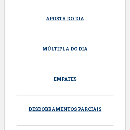
APOSTA DO DIA
MÚLTIPLA DO DIA
EMPATES
DESDOBRAMENTOS PARCIAIS