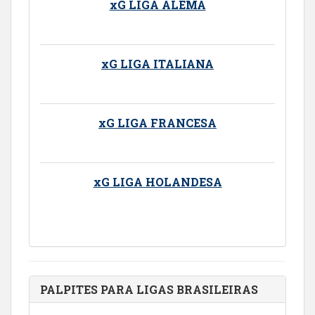
xG LIGA ALEMÃ
xG LIGA ITALIANA
xG LIGA FRANCESA
xG LIGA HOLANDESA
PALPITES PARA LIGAS BRASILEIRAS