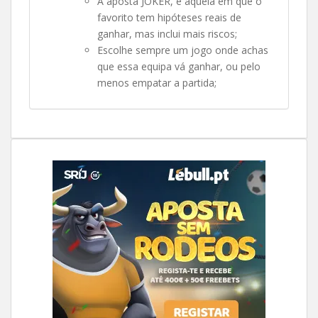
A aposta JOKER, é aquela em que o
favorito tem hipóteses reais de
ganhar, mas inclui mais riscos;
Escolhe sempre um jogo onde achas
que essa equipa vá ganhar, ou pelo
menos empatar a partida;