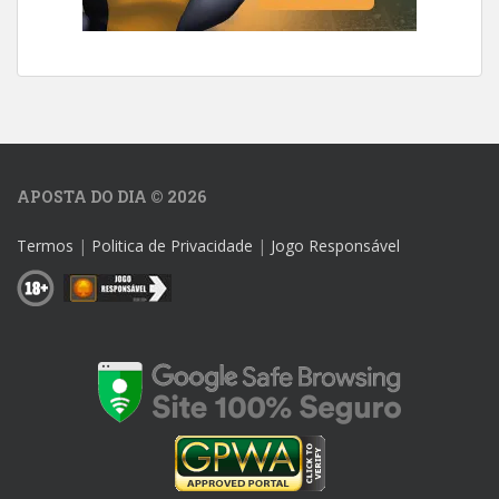
APOSTA DO DIA © 2026
Termos
|
Politica de Privacidade
|
Jogo Responsável