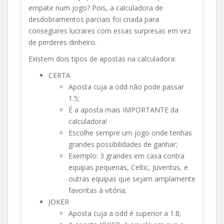
empate num jogo? Pois, a calculadora de
desdobramentos parciais foi criada para
conseguires lucrares com essas surpresas em vez
de perderes dinheiro.
Existem dois tipos de apostas na calculadora:
CERTA
Aposta cuja a odd não pode passar
1.5;
É a aposta mais IMPORTANTE da
calculadora!
Escolhe sempre um jogo onde tenhas
grandes possibilidades de ganhar;
Exemplo: 3 grandes em casa contra
equipas pequenas, Celtic, Juventus, e
outras equipas que sejam amplamente
favoritas à vitória;
JOKER
Aposta cuja a odd é superior a 1.8;