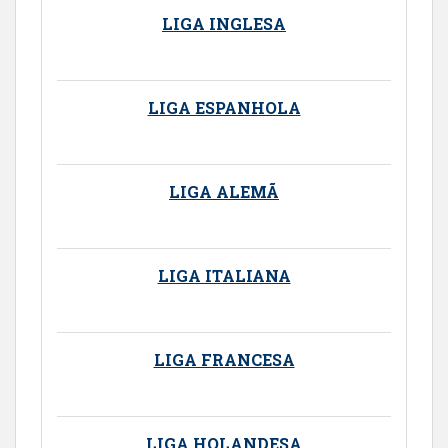
LIGA INGLESA
LIGA ESPANHOLA
LIGA ALEMÃ
LIGA ITALIANA
LIGA FRANCESA
LIGA HOLANDESA