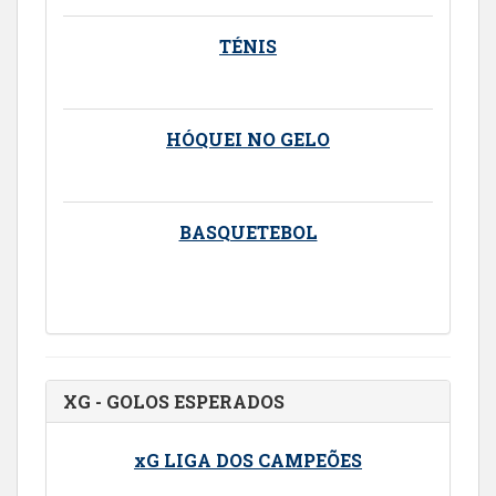
TÉNIS
HÓQUEI NO GELO
BASQUETEBOL
XG - GOLOS ESPERADOS
xG LIGA DOS CAMPEÕES