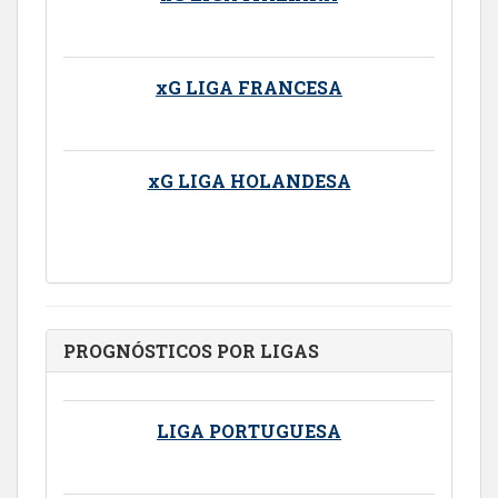
xG LIGA FRANCESA
xG LIGA HOLANDESA
PROGNÓSTICOS POR LIGAS
LIGA PORTUGUESA