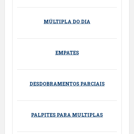
MÚLTIPLA DO DIA
EMPATES
DESDOBRAMENTOS PARCIAIS
PALPITES PARA MULTIPLAS