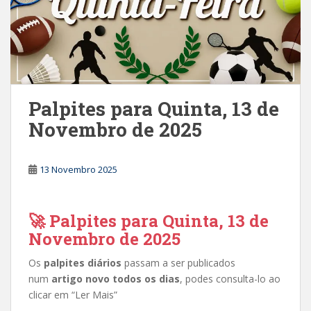
Palpites para Quinta, 13 de
Novembro de 2025
13 Novembro 2025
🚀 Palpites para Quinta, 13 de
Novembro de 2025
Os
palpites diários
passam a ser publicados
num
artigo novo todos os dias
, podes consulta-lo ao
clicar em “Ler Mais”