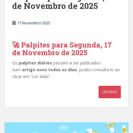
de Novembro de 2025
17 Novembro 2025
🚀 Palpites para Segunda, 17
de Novembro de 2025
Os
palpites diários
passam a ser publicados
num
artigo novo todos os dias
, podes consulta-lo ao
clicar em “Ler Mais”
LER MAIS