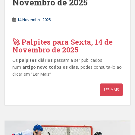
Novembro de 2025
14 Novembro 2025
🚀 Palpites para Sexta, 14 de
Novembro de 2025
Os
palpites diários
passam a ser publicados
num
artigo novo todos os dias
, podes consulta-lo ao
clicar em “Ler Mais”
LER MAIS