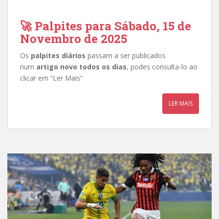
🚀 Palpites para Sábado, 15 de
Novembro de 2025
Os
palpites diários
passam a ser publicados
num
artigo novo todos os dias
, podes consulta-lo ao
clicar em “Ler Mais”
LER MAIS