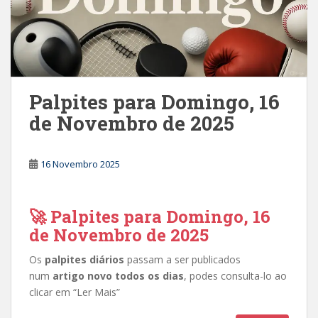
Palpites para Domingo, 16
de Novembro de 2025
16 Novembro 2025
🚀 Palpites para Domingo, 16
de Novembro de 2025
Os
palpites diários
passam a ser publicados
num
artigo novo todos os dias
, podes consulta-lo ao
clicar em “Ler Mais”