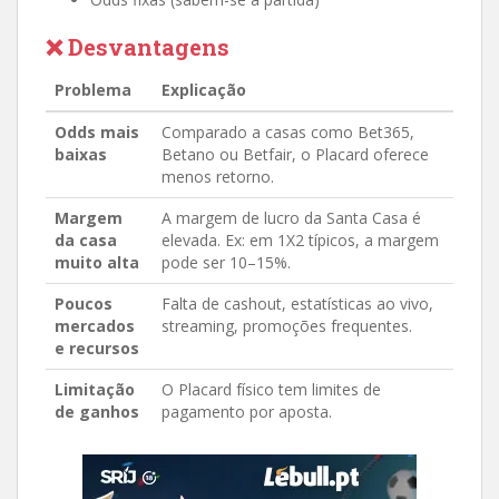
❌
Desvantagens
Problema
Explicação
Odds mais
Comparado a casas como Bet365,
baixas
Betano ou Betfair, o Placard oferece
menos retorno.
Margem
A margem de lucro da Santa Casa é
da casa
elevada. Ex: em 1X2 típicos, a margem
muito alta
pode ser 10–15%.
Poucos
Falta de cashout, estatísticas ao vivo,
mercados
streaming, promoções frequentes.
e recursos
Limitação
O Placard físico tem limites de
de ganhos
pagamento por aposta.