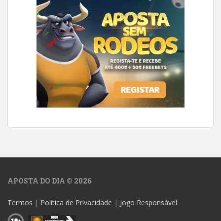
APOSTA DO DIA © 2026
Termos
|
Politica de Privacidade
|
Jogo Responsável