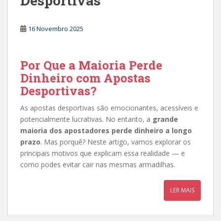
Desportivas
16 Novembro 2025
Por Que a Maioria Perde
Dinheiro com Apostas
Desportivas?
As apostas desportivas são emocionantes, acessíveis e
potencialmente lucrativas. No entanto, a
grande
maioria dos apostadores perde dinheiro a longo
prazo
. Mas porquê? Neste artigo, vamos explorar os
principais motivos que explicam essa realidade — e
como podes evitar cair nas mesmas armadilhas.
LER MAIS