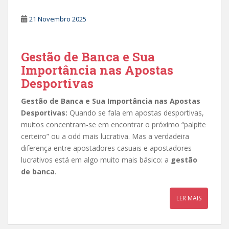
21 Novembro 2025
Gestão de Banca e Sua
Importância nas Apostas
Desportivas
Gestão de Banca e Sua Importância nas Apostas
Desportivas:
Quando se fala em apostas desportivas,
muitos concentram-se em encontrar o próximo “palpite
certeiro” ou a odd mais lucrativa. Mas a verdadeira
diferença entre apostadores casuais e apostadores
lucrativos está em algo muito mais básico: a
gestão
de banca
.
LER MAIS