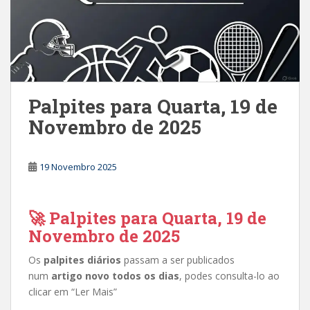
Palpites para Quarta, 19 de
Novembro de 2025
19 Novembro 2025
🚀 Palpites para Quarta, 19 de
Novembro de 2025
Os
palpites diários
passam a ser publicados
num
artigo novo todos os dias
, podes consulta-lo ao
clicar em “Ler Mais”