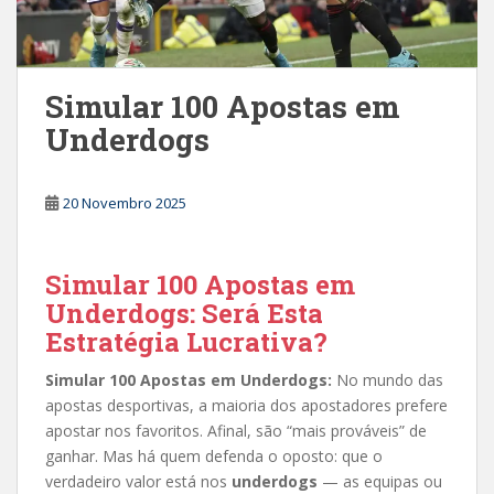
Simular 100 Apostas em
Underdogs
20 Novembro 2025
Simular 100 Apostas em
Underdogs: Será Esta
Estratégia Lucrativa?
Simular 100 Apostas em Underdogs:
No mundo das
apostas desportivas, a maioria dos apostadores prefere
apostar nos favoritos. Afinal, são “mais prováveis” de
ganhar. Mas há quem defenda o oposto: que o
verdadeiro valor está nos
underdogs
— as equipas ou