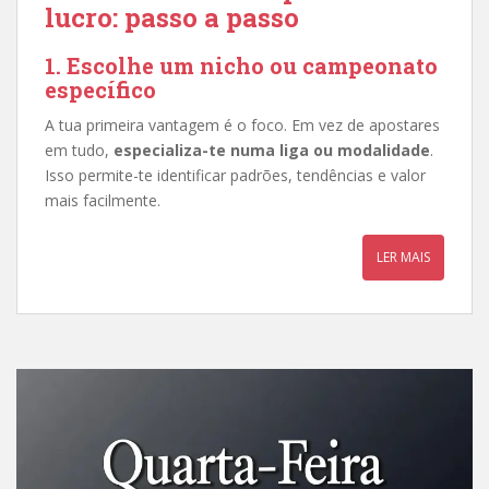
lucro: passo a passo
1.
Escolhe um nicho ou campeonato
específico
A tua primeira vantagem é o foco. Em vez de apostares
em tudo,
especializa-te numa liga ou modalidade
.
Isso permite-te identificar padrões, tendências e valor
mais facilmente.
LER MAIS