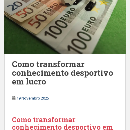
Como transformar
conhecimento desportivo
em lucro
19 Novembro 2025
Como transformar
conhecimento desportivo em