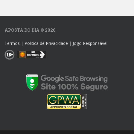
APOSTA DO DIA © 2026
Termos
|
Politica de Privacidade
|
Jogo Responsável