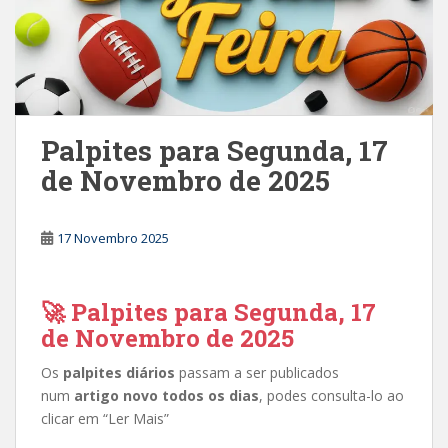
Palpites para Segunda, 17
de Novembro de 2025
17 Novembro 2025
🚀 Palpites para Segunda, 17
de Novembro de 2025
Os
palpites diários
passam a ser publicados
num
artigo novo todos os dias
, podes consulta-lo ao
clicar em “Ler Mais”