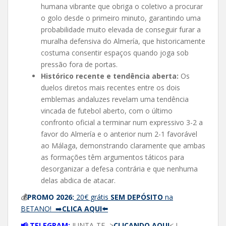
humana vibrante que obriga o coletivo a procurar
o golo desde o primeiro minuto, garantindo uma
probabilidade muito elevada de conseguir furar a
muralha defensiva do Almería, que historicamente
costuma consentir espaços quando joga sob
pressão fora de portas.
Histórico recente e tendência aberta:
Os
duelos diretos mais recentes entre os dois
emblemas andaluzes revelam uma tendência
vincada de futebol aberto, com o último
confronto oficial a terminar num expressivo 3-2 a
favor do Almería e o anterior num 2-1 favorável
ao Málaga, demonstrando claramente que ambas
as formações têm argumentos táticos para
desorganizar a defesa contrária e que nenhuma
delas abdica de atacar.
💰
PROMO 2026:
20€ grátis
SEM DEPÓSITO
na
BETANO! ➡️
CLICA AQUI⬅️
📢 TELEGRAM:
JUNTA-TE ->
CLICANDO AQUI
<-!