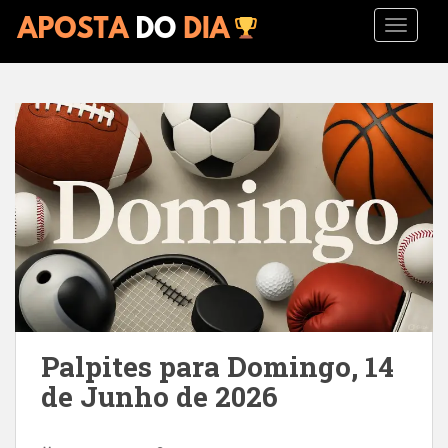
S
TOGGLE
k
i
p
t
o
m
a
i
n
c
o
n
t
e
n
Palpites para Domingo, 14
t
de Junho de 2026