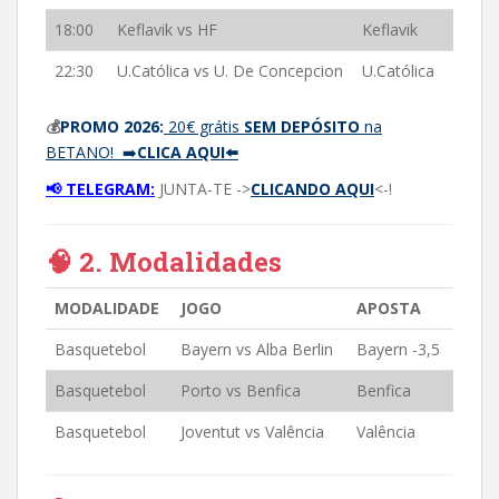
18:00
Keflavik vs HF
Keflavik
22:30
U.Católica vs U. De Concepcion
U.Católica
💰
PROMO 2026:
20€ grátis
SEM DEPÓSITO
na
BETANO! ➡️
CLICA AQUI⬅️
📢 TELEGRAM:
JUNTA-TE ->
CLICANDO AQUI
<-!
🧠 2. Modalidades
MODALIDADE
JOGO
APOSTA
Basquetebol
Bayern vs Alba Berlin
Bayern -3,5
Basquetebol
Porto vs Benfica
Benfica
Basquetebol
Joventut vs Valência
Valência