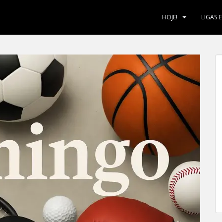
HOJE!
LIGAS 