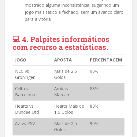
mostrado alguma inconsistência, sugerindo um
jogo mais tático e fechado, sem um avanço claro
para a vitória.
💻 4. Palpites informáticos
com recurso a estatísticas.
JOGO
APOSTA
PERCENTAGEM
NEC vs
Mais de 2,5
90%
Groningen
Golos
Celta vs
Ambas
83%
Barcelona
Marcam
Hearts vs
Hearts Mais de
83%
Dundee Utd
1,5 Golos
AZ vs PSV
Mais de 2,5
90%
Golos