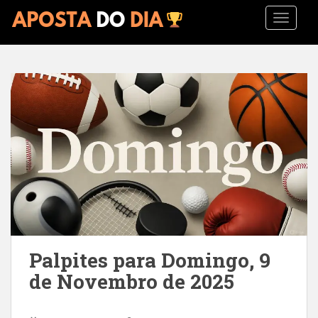
S
TOGGLE
k
i
p
t
o
m
a
i
n
c
o
n
t
e
n
Palpites para Domingo, 9
t
de Novembro de 2025