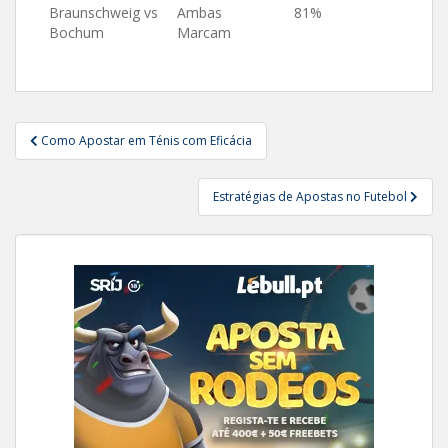
Braunschweig vs
Ambas
81%
Bochum
Marcam
Navegação
Como Apostar em Ténis com Eficácia
de
artigos
Estratégias de Apostas no Futebol