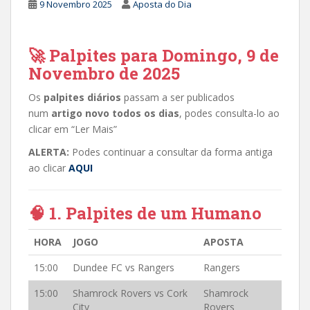
9 Novembro 2025
Aposta do Dia
🚀 Palpites para Domingo, 9 de
Novembro de 2025
Os
palpites diários
passam a ser publicados
num
artigo novo todos os dias
, podes consulta-lo ao
clicar em “Ler Mais”
ALERTA:
Podes continuar a consultar da forma antiga
ao clicar
AQUI
🧠 1. Palpites de um Humano
HORA
JOGO
APOSTA
15:00
Dundee FC vs Rangers
Rangers
15:00
Shamrock Rovers vs Cork
Shamrock
City
Rovers