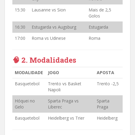
15:30
Lausanne vs Sion
Mais de 2,5
Golos
16:30
Estugarda vs Augsburg
Estugarda
17:00
Roma vs Udinese
Roma
🧠 2. Modalidades
MODALIDADE
JOGO
APOSTA
Basquetebol
Trento vs Basket
Trento -2,5
Napoli
Hóquei no
Sparta Praga vs
Sparta
Gelo
Liberec
Praga
Basquetebol
Heidelberg vs Trier
Heidelberg