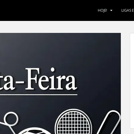
HOJE!
LIGAS 