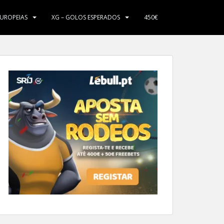
EUROPEIAS
XG – GOLOS ESPERADOS
450€