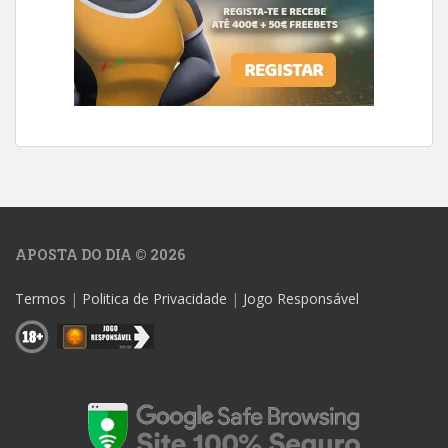
APOSTA DO DIA © 2026
Termos
|
Politica de Privacidade
|
Jogo Responsável