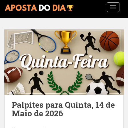
S
TOGGLE
k
i
p
t
o
m
a
i
n
c
o
n
t
e
n
Palpites para Quinta, 14 de
t
Maio de 2026