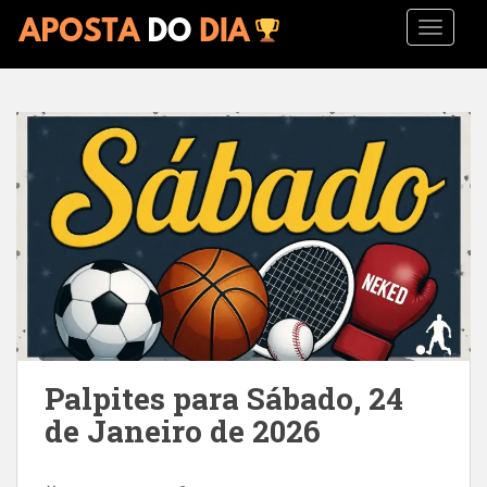
S
TOGGLE
k
i
p
t
o
m
a
i
n
c
o
n
t
e
n
Palpites para Sábado, 24
t
de Janeiro de 2026