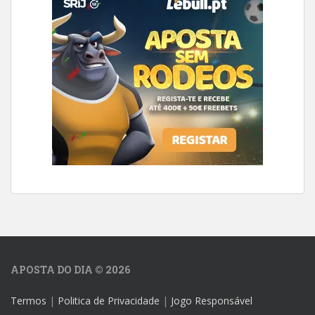
APOSTA DO DIA © 2026
Termos
|
Politica de Privacidade
|
Jogo Responsável