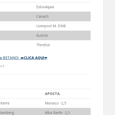
Eslováquia
Canach
Liverpool M. DNB
Áustria
Throttur
a BETANO! ➡️
CLICA AQUI⬅️
<-!
APOSTA
terre
Monaco -2,5
 Bamberg
Alba Berlin -2,5