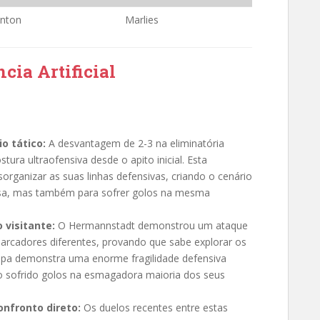
anton
Marlies
ncia Artificial
io tático:
A desvantagem de 2-3 na eliminatória
tura ultraofensiva desde o apito inicial. Esta
organizar as suas linhas defensivas, criando o cenário
casa, mas também para sofrer golos na mesma
 visitante:
O Hermannstadt demonstrou um ataque
arcadores diferentes, provando que sabe explorar os
uipa demonstra uma enorme fragilidade defensiva
o sofrido golos na esmagadora maioria dos seus
onfronto direto:
Os duelos recentes entre estas