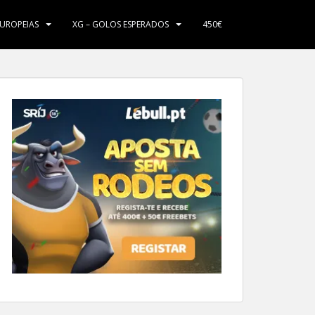
EUROPEIAS
XG – GOLOS ESPERADOS
450€