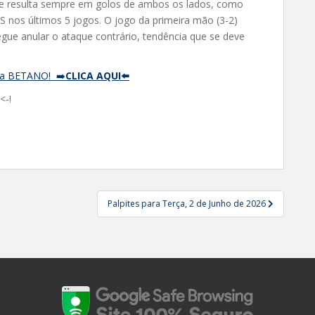
e resulta sempre em golos de ambos os lados, como
 nos últimos 5 jogos. O jogo da primeira mão (3-2)
ue anular o ataque contrário, tendência que se deve
a BETANO! ➡️
CLICA AQUI⬅️
<-!
Palpites para Terça, 2 de Junho de 2026