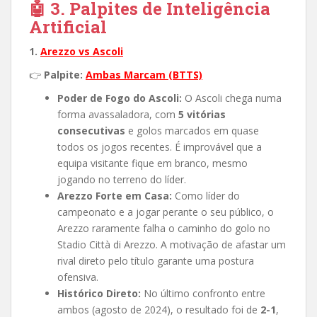
🤖 3. Palpites de Inteligência
Artificial
1.
Arezzo vs Ascoli
👉
Palpite:
Ambas Marcam (BTTS)
Poder de Fogo do Ascoli:
O Ascoli chega numa
forma avassaladora, com
5 vitórias
consecutivas
e golos marcados em quase
todos os jogos recentes. É improvável que a
equipa visitante fique em branco, mesmo
jogando no terreno do líder.
Arezzo Forte em Casa:
Como líder do
campeonato e a jogar perante o seu público, o
Arezzo raramente falha o caminho do golo no
Stadio Città di Arezzo. A motivação de afastar um
rival direto pelo título garante uma postura
ofensiva.
Histórico Direto:
No último confronto entre
ambos (agosto de 2024), o resultado foi de
2-1
,