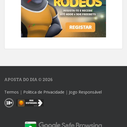
APOSTA DO DIA © 2026
Termos
|
Politica de Privacidade
|
Jogo Responsável