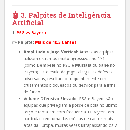
🤖 3. Palpites de Inteligência
Artificial
1.
PSG vs Bayern
👉
Palpite:
Mais de 10,5 Cantos
Amplitude e Jogo Vertical:
Ambas as equipas
utilizam extremos muito agressivos no 1×1
(como
Dembélé
no PSG e
Musiala
ou
Sané
no
Bayern). Este estilo de jogo “alarga” as defesas
adversárias, resultando frequentemente em
cruzamentos bloqueados ou desvios para a linha
de fundo.
Volume Ofensivo Elevado:
PSG e Bayern são
equipas que privilegiam a posse de bola no último
terço e rematam com frequência. O Bayern, em
particular, tem uma das médias de cantos mais
altas da Europa, muitas vezes ultrapassando os
7