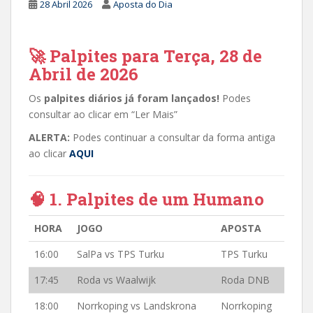
28 Abril 2026
Aposta do Dia
🚀 Palpites para Terça, 28 de
Abril de 2026
Os
palpites diários já foram lançados!
Podes
consultar ao clicar em “Ler Mais”
ALERTA:
Podes continuar a consultar da forma antiga
ao clicar
AQUI
🧠 1. Palpites de um Humano
HORA
JOGO
APOSTA
16:00
SalPa vs TPS Turku
TPS Turku
17:45
Roda vs Waalwijk
Roda DNB
18:00
Norrkoping vs Landskrona
Norrkoping