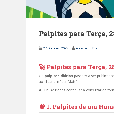
Palpites para Terça, 
27 Outubro 2025
Aposta do Dia
🚀 Palpites para Terça, 2
Os
palpites diários
passam a ser publicad
ao clicar em “Ler Mais”
ALERTA:
Podes continuar a consultar da for
🧠 1. Palpites de um Hu