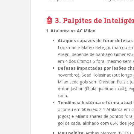
🤖 3. Palpites de Inteligê
1. Atalanta vs AC Milan
Ataques capazes de furar defesas
Lookman e Mateo Retegui, marcou em 
Allegri, depende de Santiago Giménez (
em 4 dos últimos 5 fora, mesmo sem Pu
Defesas impactadas por lesões ch
novembro), Sead Kolasinac (out longo p
Milan cede gols sem Christian Pulisic (o
Ardon Jashari (fíbula quebrada, out), 
cada.
Tendência histórica e forma atual
ocorreu em 60% (ex: 2-1 Atalanta em d
jogos) e Milan’s shares de pontos fora
gol de cada, alinhado com 65% dos jog
Meu palpite
: Ambas Marcam (BTTS).