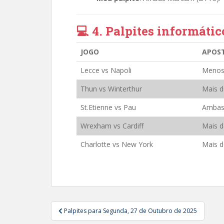
💻 4. Palpites informátic
JOGO
APOS
Lecce vs Napoli
Menos 
Thun vs Winterthur
Mais d
St.Etienne vs Pau
Ambas
Wrexham vs Cardiff
Mais d
Charlotte vs New York
Mais d
Navegação
Palpites para Segunda, 27 de Outubro de 2025
de