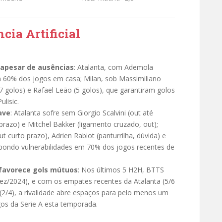
ncia Artificial
 apesar de ausências
: Atalanta, com Ademola
60% dos jogos em casa; Milan, sob Massimiliano
7 golos) e Rafael Leão (5 golos), que garantiram golos
lisic.
ave
: Atalanta sofre sem Giorgio Scalvini (out até
razo) e Mitchel Bakker (ligamento cruzado, out);
ut curto prazo), Adrien Rabiot (panturrilha, dúvida) e
expondo vulnerabilidades em 70% dos jogos recentes de
 favorece gols mútuos
: Nos últimos 5 H2H, BTTS
ez/2024), e com os empates recentes da Atalanta (5/6
 (2/4), a rivalidade abre espaços para pelo menos um
os da Serie A esta temporada.