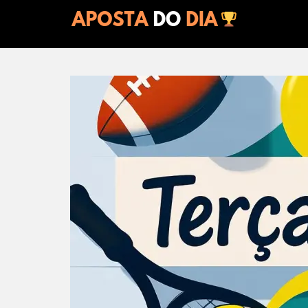
S
k
i
p
t
o
m
a
i
n
c
o
n
t
e
n
t