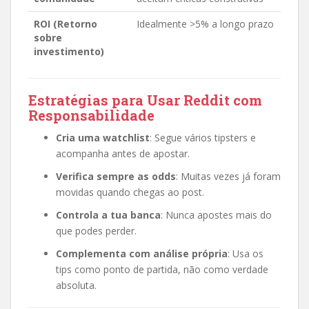
ROI (Retorno
Idealmente >5% a longo prazo
sobre
investimento)
Estratégias para Usar Reddit com
Responsabilidade
Cria uma watchlist
: Segue vários tipsters e
acompanha antes de apostar.
Verifica sempre as odds
: Muitas vezes já foram
movidas quando chegas ao post.
Controla a tua banca
: Nunca apostes mais do
que podes perder.
Complementa com análise própria
: Usa os
tips como ponto de partida, não como verdade
absoluta.