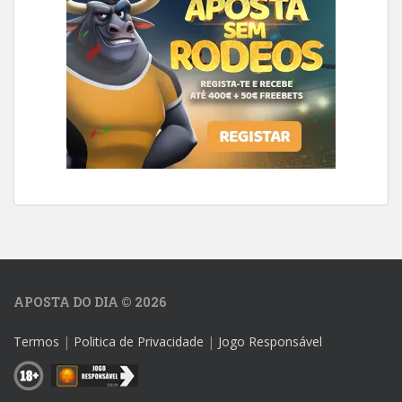
APOSTA DO DIA © 2026
Termos
|
Politica de Privacidade
|
Jogo Responsável