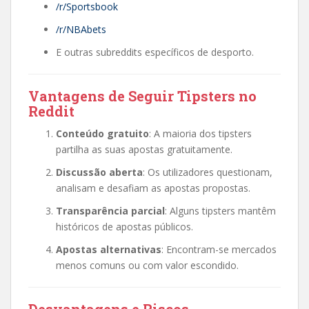
/r/Sportsbook
/r/NBAbets
E outras subreddits específicos de desporto.
Vantagens de Seguir Tipsters no
Reddit
Conteúdo gratuito
: A maioria dos tipsters
partilha as suas apostas gratuitamente.
Discussão aberta
: Os utilizadores questionam,
analisam e desafiam as apostas propostas.
Transparência parcial
: Alguns tipsters mantêm
históricos de apostas públicos.
Apostas alternativas
: Encontram-se mercados
menos comuns ou com valor escondido.