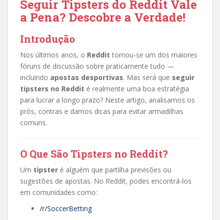
Seguir Tipsters do Reddit Vale
a Pena? Descobre a Verdade!
Introdução
Nos últimos anos, o
Reddit
tornou-se um dos maiores
fóruns de discussão sobre praticamente tudo —
incluindo
apostas desportivas
. Mas será que
seguir
tipsters no Reddit
é realmente uma boa estratégia
para lucrar a longo prazo? Neste artigo, analisamos os
prós, contras e damos dicas para evitar armadilhas
comuns.
O Que São Tipsters no Reddit?
Um
tipster
é alguém que partilha previsões ou
sugestões de apostas. No Reddit, podes encontrá-los
em comunidades como:
/r/SoccerBetting