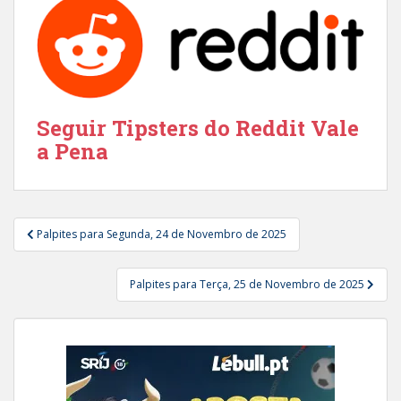
Seguir Tipsters do Reddit Vale
a Pena
Navegação
Palpites para Segunda, 24 de Novembro de 2025
de
artigos
Palpites para Terça, 25 de Novembro de 2025