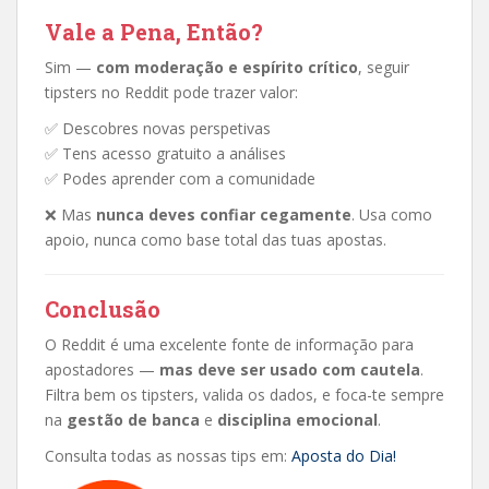
Vale a Pena, Então?
Sim —
com moderação e espírito crítico
, seguir
tipsters no Reddit pode trazer valor:
✅ Descobres novas perspetivas
✅ Tens acesso gratuito a análises
✅ Podes aprender com a comunidade
❌ Mas
nunca deves confiar cegamente
. Usa como
apoio, nunca como base total das tuas apostas.
Conclusão
O Reddit é uma excelente fonte de informação para
apostadores —
mas deve ser usado com cautela
.
Filtra bem os tipsters, valida os dados, e foca-te sempre
na
gestão de banca
e
disciplina emocional
.
Consulta todas as nossas tips em:
Aposta do Dia!