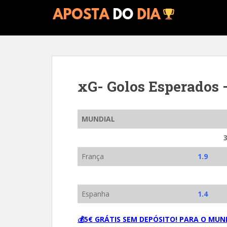
S
k
i
p
t
o
m
xG- Golos Esperados 
a
i
n
MUNDIAL
c
o
n
França
1.9
t
e
n
t
Espanha
1.4
💰5€ GRÁTIS SEM DEPÓSITO! PARA O MUND