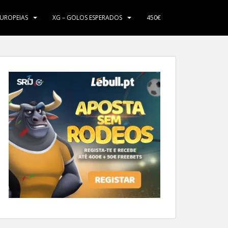
EUROPEIAS
XG – GOLOS ESPERADOS
450€