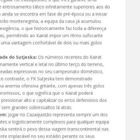
 e entrosamento tático infinitamente superiores aos do
 ainda se encontra em fase de pré-época ou a iniciar
 verão montenegrina, a equipa da casa já acumulou
exigência, o que historicamente faz toda a diferença
ias, permitindo ao Kairat impor um ritmo sufocante
r uma vantagem confortável de dois ou mais golos
dade do Sutjeska:
Os números recentes do Kairat
ente vertical e letal no último terço do terreno,
leadas expressivas no seu campeonato doméstico,
rte contraste, o FK Sutjeska tem demonstrado
ma anemia ofensiva gritante, com apenas três golos
omissos, o que significa que o Kairat poderá
pressionar alto e capitalizar os erros defensivos dos
 sem grandes sobressaltos lá atrás.
em:
Jogar no Cazaquistão representa sempre um dos
tes e logisticamente complexos para qualquer equipa
eska sentirá o peso dessa viagem transcontinental nas
ente implacável no seu estádio perante os seus