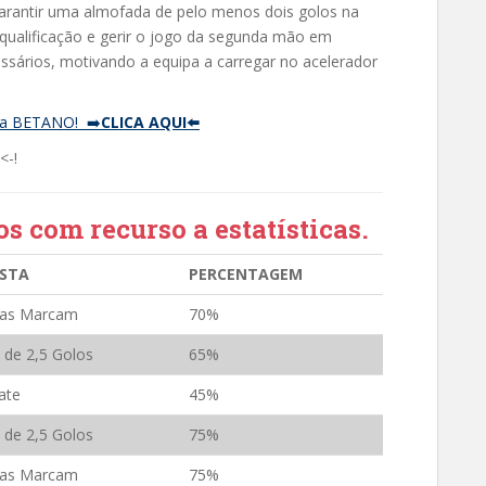
arantir uma almofada de pelo menos dois golos na
 qualificação e gerir o jogo da segunda mão em
sários, motivando a equipa a carregar no acelerador
a BETANO! ➡️
CLICA AQUI⬅️
<-!
os com recurso a estatísticas.
STA
PERCENTAGEM
as Marcam
70%
 de 2,5 Golos
65%
ate
45%
 de 2,5 Golos
75%
as Marcam
75%