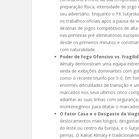
preparação física, intensidade de jogo
seu adversário. Enquanto o FK Sutjeska
os trabalhos oficiais após a pausa de
dezenas de jogos competitivos de alta 
nas primeiras pré-eliminatórias europe
desde os primeiros minutos e construi
com naturalidade.
Poder de Fogo Ofensivo vs. Fragili
Almaty demonstram uma equipa extremam
vinda de exibições dominantes com go
como o recente triunfo por 5-0. Em fo
enormes dificuldades de transição e u
marcados nos seus últimos cinco compr
adiantar as suas linhas com segurança, 
montenegrinos para dilatar o marcador
O Fator Casa e o Desgaste da Viag
deslocamentos mais longos, desgastan
do leste ou centro da Europa, e o Sutj
pernas. O Kairat Almaty é tradicionalm