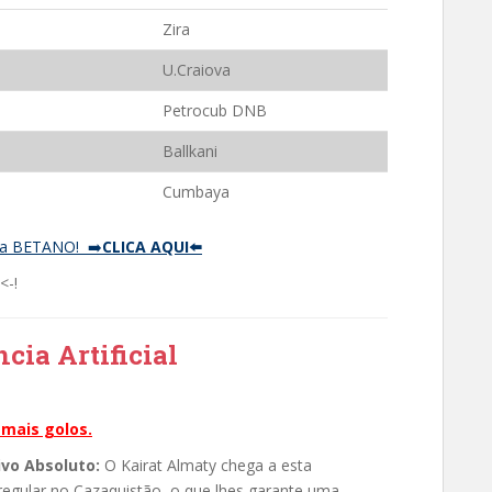
Zira
U.Craiova
Petrocub DNB
Ballkani
Cumbaya
a BETANO! ➡️
CLICA AQUI⬅️
<-!
ncia Artificial
 mais golos.
vo Absoluto:
O Kairat Almaty chega a esta
regular no Cazaquistão, o que lhes garante uma