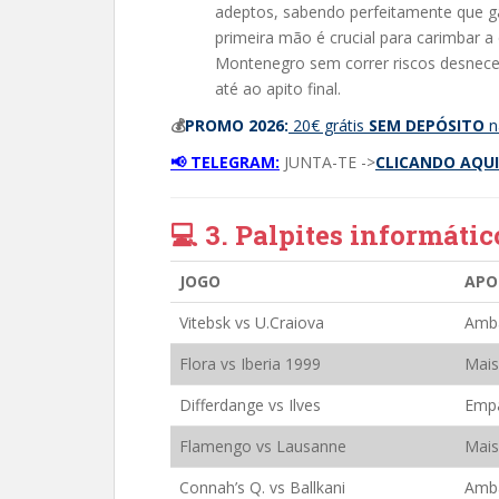
adeptos, sabendo perfeitamente que g
primeira mão é crucial para carimbar a
Montenegro sem correr riscos desneces
até ao apito final.
💰
PROMO 2026:
20€ grátis
SEM DEPÓSITO
n
📢 TELEGRAM:
JUNTA-TE ->
CLICANDO AQUI
💻 3. Palpites informátic
JOGO
APO
Vitebsk vs U.Craiova
Amb
Flora vs Iberia 1999
Mais
Differdange vs Ilves
Emp
Flamengo vs Lausanne
Mais
Connah’s Q. vs Ballkani
Amb