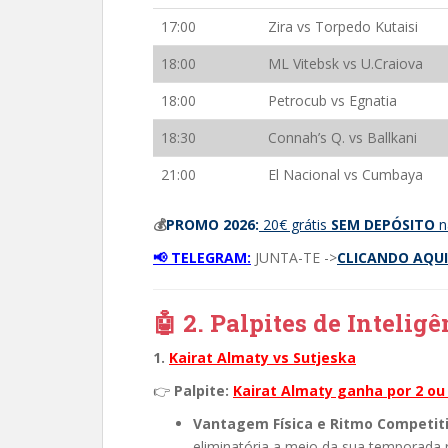
17:00
Zira vs Torpedo Kutaisi
18:00
ML Vitebsk vs U.Craiova
18:00
Petrocub vs Egnatia
18:30
Connah’s Q. vs Ballkani
21:00
El Nacional vs Cumbaya
💰
PROMO 2026:
20€ grátis
SEM DEPÓSITO
n
📢 TELEGRAM:
JUNTA-TE ->
CLICANDO AQUI
🤖 2. Palpites de Inteligê
1.
Kairat Almaty vs Sutjeska
👉
Palpite:
Kairat Almaty ganha por 2 ou
Vantagem Física e Ritmo Competiti
eliminatória a meio da sua temporada 