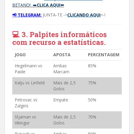
BETANO! ➡️
CLICA AQUI⬅️
📢 TELEGRAM:
JUNTA-TE ->
CLICANDO AQUI
<-!
💻 3. Palpites informáticos
com recurso a estatísticas.
JOGO
APOSTA
PERCENTAGEM
Hegelmann vs
Ambas
85%
Paide
Marcam
Kalju vs Linfield
Mais de 2,5
75%
Golos
Petrovac vs
Empate
50%
Zalgiris
Stjarnan vs
Mais de 2,5
70%
Vikingur
Golos
Runavik vs
Ambas
80%