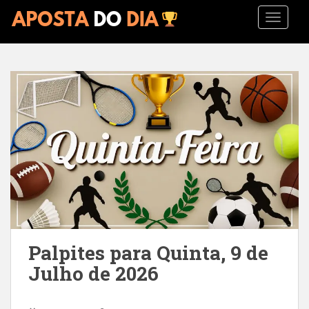
S
TOGGLE
k
i
p
t
o
m
a
i
n
c
o
n
t
e
n
Palpites para Quinta, 9 de
t
Julho de 2026