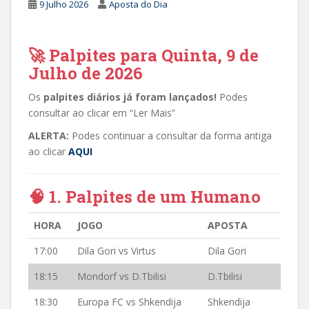
9 Julho 2026
Aposta do Dia
🚀 Palpites para Quinta, 9 de
Julho de 2026
Os
palpites diários já foram lançados!
Podes
consultar ao clicar em “Ler Mais”
ALERTA:
Podes continuar a consultar da forma antiga
ao clicar
AQUI
🧠 1. Palpites de um Humano
HORA
JOGO
APOSTA
17:00
Dila Gori vs Virtus
Dila Gori
18:15
Mondorf vs D.Tbilisi
D.Tbilisi
18:30
Europa FC vs Shkendija
Shkendija