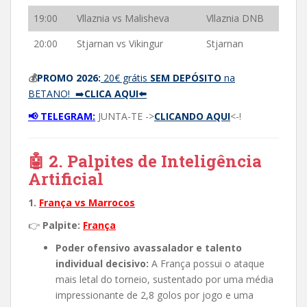
19:00
Vllaznia vs Malisheva
Vllaznia DNB
20:00
Stjarnan vs Vikingur
Stjarnan
💰
PROMO 2026:
20€ grátis
SEM DEPÓSITO
na
BETANO! ➡️
CLICA AQUI⬅️
📢 TELEGRAM:
JUNTA-TE ->
CLICANDO AQUI
<-!
🤖 2. Palpites de Inteligência
Artificial
1.
França vs Marrocos
👉
Palpite:
França
Poder ofensivo avassalador e talento
individual decisivo:
A França possui o ataque
mais letal do torneio, sustentado por uma média
impressionante de 2,8 golos por jogo e uma